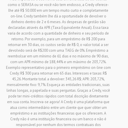
como o SERASA ou se você não tem endosso, a Credy oferece-
lhe até R$ 50.000 em um tempo muito curto e completamente
on-line. Credy também lhe dá a oportunidade de devolver o
dinheiro dentro de 2 e 6 meses. As despesas de gestão são
declaradas através da APR (Taxa Equivalente Anual). Essa taxa
varia de acordo com a quantidade de dinheiro e seu período de
retorno. Por exemplo, para um empréstimo de R$ 200 para
retornar em 30 dias, os custos serão de R$ 0, o valor total a ser
devolvido será de R$200 com uma TAEG de 0%. Empréstimo a
reembolsar em um mínimo de 61 dias e no máximo de 90 dias,
com um APR mínimo de 188,44% e um máximo de 203,72%.
Exemplo representativo para o primeiro empréstimo on-line com
Credy: R$ 300 para retornar em 65 dias. Interesses e taxas: R$
45,26. Montante total a devolver: 345,26 R$; APR: 203,72%,
mensalmente fixo: 9,7%. Esqueça as entidades tradicionais, suas
linhas longas, a papelada e suas perguntas. Graças a Credy, você
pode ter mini-créditos rápidos com total discrição diretamente
em sua conta. Inscreva-se agora! A Credy é uma plataforma que
atua como intermediário entre um cliente que quer obter um
empréstimo e as instituições financeiras que os oferecem. A
Credy não é uma instituição financeira ou um banco e não é
responsável por nenhum dos termos contratuais dos