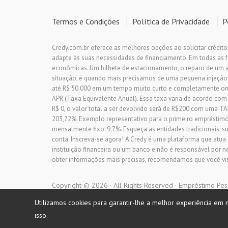
Termos e Condições
Política de Privacidade
P
Credy.com.br oferece as melhores opções ao solicitar crédito
adapte às suas necessidades de financiamento. Em todas as
econômicas. Um bilhete de estacionamento, o reparo de um 
situação, é quando mais precisamos de uma pequena injeção
até R$ 50.000 em um tempo muito curto e completamente on-l
APR (Taxa Equivalente Anual). Essa taxa varia de acordo com
R$ 0, o valor total a ser devolvido será de R$200 com um
203,72%. Exemplo representativo para o primeiro empréstimo o
mensalmente fixo: 9,7%. Esqueça as entidades tradicionais, su
conta. Inscreva-se agora! A Credy é uma plataforma que atua
instituição financeira ou um banco e não é responsável por n
obter informações mais precisas, recomendamos que você visit
Copyright © 2026 · All Rights Reserved · Empréstimo Pes
Utilizamos cookies para garantir-lhe a melhor experiência em n
isso.