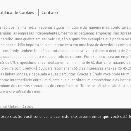
olítica de Cookies
Contato
s rápidos na internet. Em apenas alguns minutos e da maneira mais confortável
 famílias, as empresas independentes, mesmo as pequenas empresas, são apre
aparelho, uma quebra em seu veículo, são alguns dos exemplos que podem nos
 de capital. Não importa se o seu nome está em uma lista de devedores como o
ine. Credy também lhe dá a oportunidade de devolver o dinheiro dentro de 2 e
 a quantidade de dinheiro e seu período de retorno. Por exemplo, para um empré
a TAEG de 0%. Empréstimo a reembolsar em um mínimo de 61 dias e no máximo 
n-line com Credy: R$ 300 para retornar em 65 dias. Interesses e taxas: R$ 45,26
as linhas longas, a papelada e suas perguntas. Graças a Credy, você pode ter m
 como intermediário entre um cliente que quer obter um empréstimo e as institu
enhum dos termos contratuais dos empréstimos. Todos os cálculos são ilustrativ
e o site oficial do credor.
soal Online | Credy
osso site. Se você continuar a usar este site, assumiremos que você está f