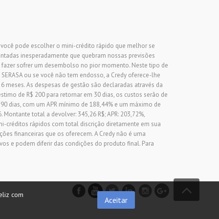
, você pode escolher o mini-crédito rápido que melhor se
sentadas inesperadamente que quebram nossas previsões
 fazer sofrer um desembolso no pior momento. Neste tipo de
 SERASA ou se você não tem endosso, a Credy oferece-lhe
 6 meses. As despesas de gestão são declaradas através da
stimo de R$ 200 para retornar em 30 dias, os custos serão de
de 90 dias, com um APR mínimo de 188,44% e um máximo de
. Montante total a devolver: 345,26 R$; APR: 203,72%,
ini-créditos rápidos com total discrição diretamente em sua
ições financeiras que os oferecem. A Credy não é uma
os e podem diferir das condições do produto final. Para
eliz com
Aceitar