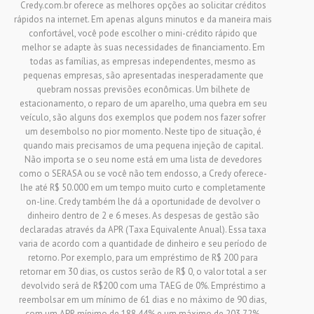
Credy.com.br oferece as melhores opções ao solicitar créditos
rápidos na internet. Em apenas alguns minutos e da maneira mais
confortável, você pode escolher o mini-crédito rápido que
melhor se adapte às suas necessidades de financiamento. Em
todas as famílias, as empresas independentes, mesmo as
pequenas empresas, são apresentadas inesperadamente que
quebram nossas previsões econômicas. Um bilhete de
estacionamento, o reparo de um aparelho, uma quebra em seu
veículo, são alguns dos exemplos que podem nos fazer sofrer
um desembolso no pior momento. Neste tipo de situação, é
quando mais precisamos de uma pequena injeção de capital.
Não importa se o seu nome está em uma lista de devedores
como o SERASA ou se você não tem endosso, a Credy oferece-
lhe até R$ 50.000 em um tempo muito curto e completamente
on-line. Credy também lhe dá a oportunidade de devolver o
dinheiro dentro de 2 e 6 meses. As despesas de gestão são
declaradas através da APR (Taxa Equivalente Anual). Essa taxa
varia de acordo com a quantidade de dinheiro e seu período de
retorno. Por exemplo, para um empréstimo de R$ 200 para
retornar em 30 dias, os custos serão de R$ 0, o valor total a ser
devolvido será de R$200 com uma TAEG de 0%. Empréstimo a
reembolsar em um mínimo de 61 dias e no máximo de 90 dias,
com um APR mínimo de 188,44% e um máximo de 203,72%.