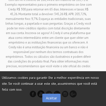
Exemplo representativo para o primeiro empréstimo on-line com
Credy: R$ 300 para retornar em 65 dias. Interesses e taxas: R$
45,26. Montante total a devolver: 345,26 R$; APR: 203,72%,
mensalmente fixo: 9,7%. Esqueça as entidades tradicionais, suas
linhas longas, a papelada e suas perguntas. Graças a Credy, você
pode ter mini-créditos rápidos com total discrição diretamente
em sua conta. Inscreva-se agora! A Credy é uma plataforma que
atua como intermediário entre um cliente que quer obter um
empréstimo e as instituições financeiras que os oferecem. A
Credy não é uma instituição financeira ou um banco e não é
responsável por nenhum dos termos contratuais dos
empréstimos. Todos os cálculos são ilustrativos e podem diferir
das condições do produto final. Para obter informações mais
precisas, recomendamos que você visite o site oficial do credor.
Utilizamos cookies para garantir-lhe a melhor experiência em nosso
Copyright © 2026 · All Rights Reserved · Empréstimo Pessoal
Online | Credy
site. Se você continuar a usar este site, assumiremos que você está
feliz com isso.
Aceitar