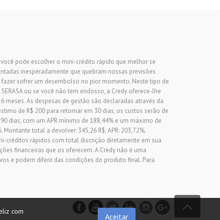
, você pode escolher o mini-crédito rápido que melhor se
sentadas inesperadamente que quebram nossas previsões
 fazer sofrer um desembolso no pior momento. Neste tipo de
 SERASA ou se você não tem endosso, a Credy oferece-lhe
 6 meses. As despesas de gestão são declaradas através da
stimo de R$ 200 para retornar em 30 dias, os custos serão de
de 90 dias, com um APR mínimo de 188,44% e um máximo de
. Montante total a devolver: 345,26 R$; APR: 203,72%,
ini-créditos rápidos com total discrição diretamente em sua
ições financeiras que os oferecem. A Credy não é uma
os e podem diferir das condições do produto final. Para
eliz com
Aceitar