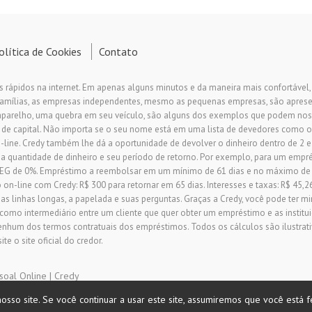
olítica de Cookies
Contato
s rápidos na internet. Em apenas alguns minutos e da maneira mais confortável
 famílias, as empresas independentes, mesmo as pequenas empresas, são apre
aparelho, uma quebra em seu veículo, são alguns dos exemplos que podem nos
 de capital. Não importa se o seu nome está em uma lista de devedores como o
ine. Credy também lhe dá a oportunidade de devolver o dinheiro dentro de 2 e
 a quantidade de dinheiro e seu período de retorno. Por exemplo, para um empré
a TAEG de 0%. Empréstimo a reembolsar em um mínimo de 61 dias e no máximo 
n-line com Credy: R$ 300 para retornar em 65 dias. Interesses e taxas: R$ 45,26
as linhas longas, a papelada e suas perguntas. Graças a Credy, você pode ter m
 como intermediário entre um cliente que quer obter um empréstimo e as institu
enhum dos termos contratuais dos empréstimos. Todos os cálculos são ilustrativ
e o site oficial do credor.
soal Online | Credy
osso site. Se você continuar a usar este site, assumiremos que você está f