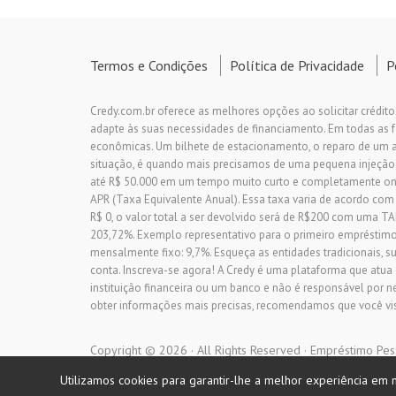
Termos e Condições
Política de Privacidade
P
Credy.com.br oferece as melhores opções ao solicitar crédito
adapte às suas necessidades de financiamento. Em todas as
econômicas. Um bilhete de estacionamento, o reparo de um 
situação, é quando mais precisamos de uma pequena injeção
até R$ 50.000 em um tempo muito curto e completamente on-l
APR (Taxa Equivalente Anual). Essa taxa varia de acordo com
R$ 0, o valor total a ser devolvido será de R$200 com um
203,72%. Exemplo representativo para o primeiro empréstimo o
mensalmente fixo: 9,7%. Esqueça as entidades tradicionais, su
conta. Inscreva-se agora! A Credy é uma plataforma que atua
instituição financeira ou um banco e não é responsável por n
obter informações mais precisas, recomendamos que você visit
Copyright © 2026 · All Rights Reserved · Empréstimo Pes
Utilizamos cookies para garantir-lhe a melhor experiência em n