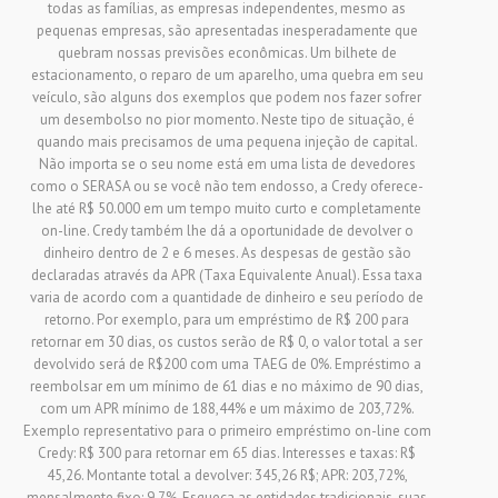
todas as famílias, as empresas independentes, mesmo as
pequenas empresas, são apresentadas inesperadamente que
quebram nossas previsões econômicas. Um bilhete de
estacionamento, o reparo de um aparelho, uma quebra em seu
veículo, são alguns dos exemplos que podem nos fazer sofrer
um desembolso no pior momento. Neste tipo de situação, é
quando mais precisamos de uma pequena injeção de capital.
Não importa se o seu nome está em uma lista de devedores
como o SERASA ou se você não tem endosso, a Credy oferece-
lhe até R$ 50.000 em um tempo muito curto e completamente
on-line. Credy também lhe dá a oportunidade de devolver o
dinheiro dentro de 2 e 6 meses. As despesas de gestão são
declaradas através da APR (Taxa Equivalente Anual). Essa taxa
varia de acordo com a quantidade de dinheiro e seu período de
retorno. Por exemplo, para um empréstimo de R$ 200 para
retornar em 30 dias, os custos serão de R$ 0, o valor total a ser
devolvido será de R$200 com uma TAEG de 0%. Empréstimo a
reembolsar em um mínimo de 61 dias e no máximo de 90 dias,
com um APR mínimo de 188,44% e um máximo de 203,72%.
Exemplo representativo para o primeiro empréstimo on-line com
Credy: R$ 300 para retornar em 65 dias. Interesses e taxas: R$
45,26. Montante total a devolver: 345,26 R$; APR: 203,72%,
mensalmente fixo: 9,7%. Esqueça as entidades tradicionais, suas