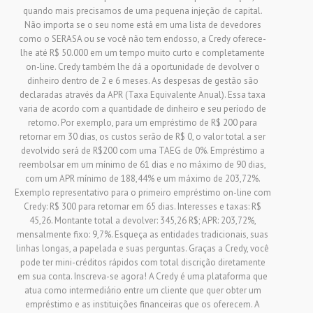
quando mais precisamos de uma pequena injeção de capital.
Não importa se o seu nome está em uma lista de devedores
como o SERASA ou se você não tem endosso, a Credy oferece-
lhe até R$ 50.000 em um tempo muito curto e completamente
on-line. Credy também lhe dá a oportunidade de devolver o
dinheiro dentro de 2 e 6 meses. As despesas de gestão são
declaradas através da APR (Taxa Equivalente Anual). Essa taxa
varia de acordo com a quantidade de dinheiro e seu período de
retorno. Por exemplo, para um empréstimo de R$ 200 para
retornar em 30 dias, os custos serão de R$ 0, o valor total a ser
devolvido será de R$200 com uma TAEG de 0%. Empréstimo a
reembolsar em um mínimo de 61 dias e no máximo de 90 dias,
com um APR mínimo de 188,44% e um máximo de 203,72%.
Exemplo representativo para o primeiro empréstimo on-line com
Credy: R$ 300 para retornar em 65 dias. Interesses e taxas: R$
45,26. Montante total a devolver: 345,26 R$; APR: 203,72%,
mensalmente fixo: 9,7%. Esqueça as entidades tradicionais, suas
linhas longas, a papelada e suas perguntas. Graças a Credy, você
pode ter mini-créditos rápidos com total discrição diretamente
em sua conta. Inscreva-se agora! A Credy é uma plataforma que
atua como intermediário entre um cliente que quer obter um
empréstimo e as instituições financeiras que os oferecem. A