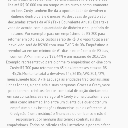
lhe até R$ 50.000 em um tempo muito curto e completamente
on-line. Credy também lhe dá a oportunidade de devolver o
dinheiro dentro de 2 e 6 meses. As despesas de gestão são
declaradas através da APR (Taxa Equivalente Anual). Essa taxa
varia de acordo com a quantidade de dinheiro e seu período de
retorno. Por exemplo, para um empréstimo de R$ 200 para
retornar em 30 dias, os custos serão de R$ 0, o valor total a ser
devolvido será de R$200 com uma TAEG de 0%. Empréstimo a
reembolsar em um mínimo de 61 dias e no máximo de 90 dias,
com um APR mínimo de 188,44% e um máximo de 203,72%.
Exemplo representativo para o primeiro empréstimo on-line com
Credy: R$ 300 para retornar em 65 dias. Interesses e taxas: R$
45,26. Montante total a devolver: 345,26 R$; APR: 203,72%,
mensalmente fixo: 9,7%. Esqueça as entidades tradicionais, suas
linhas longas, a papelada e suas perguntas. Graças a Credy, você
pode ter mini-créditos rápidos com total discrição diretamente
em sua conta. Inscreva-se agora! A Credy é uma plataforma que
atua como intermediário entre um cliente que quer obter um
empréstimo e as instituições financeiras que os oferecem. A
Credy não é uma instituição financeira ou um banco e não é
responsável por nenhum dos termos contratuais dos
empréstimos. Todos os cálculos são ilustrativos e podem diferir