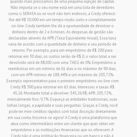
quando mais precisamos de uma pequena injeção de capital.
Não importa se o seu nome está em uma lista de devedores
como o SERASA ou se você não tem endosso, a Credy oferece-
lhe até R$ 50.000 em um tempo muito curto e completamente
on-line. Credy também lhe dá a oportunidade de devolver o
dinheiro dentro de 2 e 6 meses. As despesas de gestão são
declaradas através da APR (Taxa Equivalente Anual). Essa taxa
varia de acordo com a quantidade de dinheiro e seu período de
retorno. Por exemplo, para um empréstimo de R$ 200 para
retornar em 30 dias, os custos serão de R$ 0, o valor total a ser
devolvido será de R$200 com uma TAEG de 0%. Empréstimo a
reembolsar em um mínimo de 61 dias e no máximo de 90 dias,
com um APR mínimo de 188,44% e um máximo de 203,72%.
Exemplo representativo para o primeiro empréstimo on-line com
Credy: R$ 300 para retornar em 65 dias. Interesses e taxas: R$
45,26. Montante total a devolver: 345,26 R$; APR: 203,72%,
mensalmente fixo: 9,7%. Esqueça as entidades tradicionais, suas
linhas longas, a papelada e suas perguntas. Graças a Credy, você
pode ter mini-créditos rápidos com total discrição diretamente
em sua conta. Inscreva-se agora! A Credy é uma plataforma que
atua como intermediário entre um cliente que quer obter um
empréstimo e as instituições financeiras que os oferecem. A
Credy não é uma instituição financeira ou um banco e não é