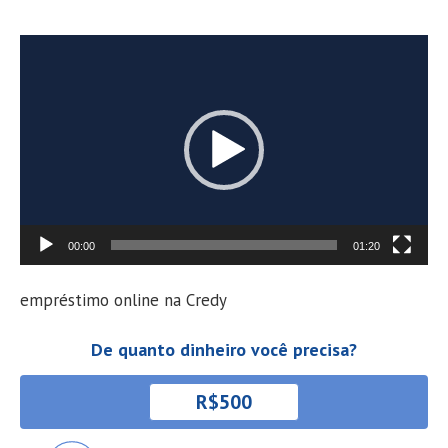
Tocador
de
vídeo
00:00
01:20
empréstimo online na Credy
De quanto dinheiro você precisa?