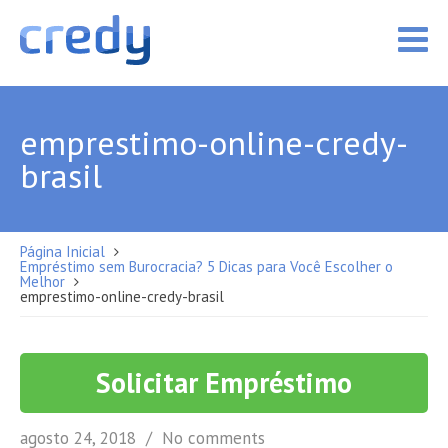
emprestimo-online-credy-
brasil
Página Inicial
Empréstimo sem Burocracia? 5 Dicas para Você Escolher o
Melhor
emprestimo-online-credy-brasil
Solicitar Empréstimo
agosto 24, 2018
No comments