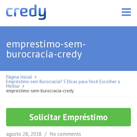
emprestimo-sem-
burocracia-credy
Página Inicial
Empréstimo sem Burocracia? 5 Dicas para Você Escolher o
Melhor
emprestimo-sem-burocracia-credy
Solicitar Empréstimo
agosto 28, 2018
No comments