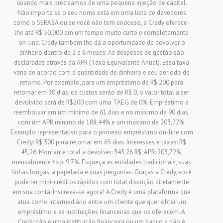
quando mais precisamos de uma pequena injeção de capital.
Não importa se o seu nome está em uma lista de devedores
como o SERASA ou se você não tem endosso, a Credy oferece-
lhe até R$ 50.000 em um tempo muito curto e completamente
on-line. Credy também lhe dá a oportunidade de devolver o
dinheiro dentro de 2 e 6 meses. As despesas de gestão são
declaradas através da APR (Taxa Equivalente Anual). Essa taxa
varia de acordo com a quantidade de dinheiro e seu período de
retorno. Por exemplo, para um empréstimo de R$ 200 para
retornar em 30 dias, os custos serão de R$ 0, o valor total a ser
devolvido será de R$200 com uma TAEG de 0%. Empréstimo a
reembolsar em um mínimo de 61 dias e no máximo de 90 dias,
com um APR mínimo de 188,44% e um máximo de 203,72%.
Exemplo representativo para o primeiro empréstimo on-line com
Credy: R$ 300 para retornar em 65 dias. Interesses e taxas: R$
45,26. Montante total a devolver: 345,26 R$; APR: 203,72%,
mensalmente fixo: 9,7%. Esqueça as entidades tradicionais, suas
linhas longas, a papelada e suas perguntas. Graças a Credy, você
pode ter mini-créditos rápidos com total discrição diretamente
em sua conta. Inscreva-se agora! A Credy é uma plataforma que
atua como intermediário entre um cliente que quer obter um
empréstimo e as instituições financeiras que os oferecem. A
Credy não é uma instituição financeira ou um banco e não é